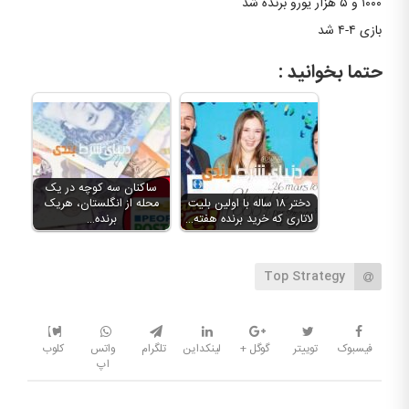
۱۰۰۰ و ۵ هزار یورو برنده شد
بازی ۴-۴ شد
حتما بخوانید :
ساکنان سه کوچه در یک
دختر ۱۸ ساله با اولین بلیت
محله از انگلستان، هریک
لاتاری که خرید برنده هفته…
برنده…
Top Strategy
فیسبوک
توییتر
گوگل +
لینکداین
تلگرام
واتس
کلوب
اپ