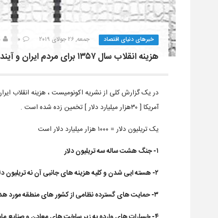
خبرهای دنیای اقتصاد
جمعه, ۲۶ جولای ۲۰۱۹
۰
د
هزینه انقلاب سال ۱۳۵۷ برای مردم ایران و آینده تاریک کشور
در یک گزارش کلی از نشریه اکونومیست ، هزینه انقلاب ایران
آمریکا [ ٣٠هزار ميليارد دلار ] تخمین زده شده است .
یک تريليون دلار = ۱۰۰۰ هزار ميليارد دلار است
۱- جنگ هشت ساله سه تریلیون دلار
۲- هسته ایی شدن و کلیه هزینه های جانبی آن نه تریلیون دلار
۳- حمایت های گسترده نظامی از کشور های منطقه مورد هدف پنج تریلیون دلار
۴- خسارات های وارده به زیر ساخت های معادن و صنایع مادر 