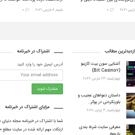
ر دیگر…
خدمت به پذیرندگان فروش رمزارز…
۰
شنبه, ۶ مارس ۲۰۲۱
۰
ازدیدترین مطالب
اشتراک در خبرنامه
آشنایی سون بیت کازینو
آدرس ایمیل خود را وارد کنید:
(Bit Casino۷)
چهارشنبه, ۲۳ مارس ۲۰۲۲
داستان دعواهای عجیب و
باورنکردنی در پوکر..
مزایای اشتراک در خبرنامه
چهارشنبه, ۳ ژوئن ۲۰۲۰
شما با اشتراک در خبرنامه مجله دنیای
معرفی سایت شرط بندی
ازنکات مهم ارائه شده در سایت مطلع خ
پاریمچ