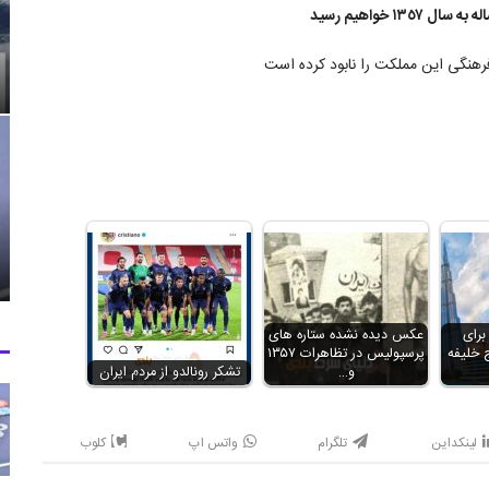
١ خواهيم رسيد
رای
عکس دیده نشده ستاره های
 از برج خلیفه
پرسپولیس در تظاهرات ۱۳۵۷
و…
تشکر رونالدو از مردم ایران
لینکداین
تلگرام
واتس اپ
کلوب