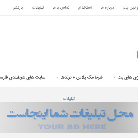
انین بت
درباره ما
استخدام
تماس با ما
تبلیغات
بازنشر
تژی های بت
شرط مگ پلاس + ترندها
سایت های شرطبندی فارس
تبلیغات