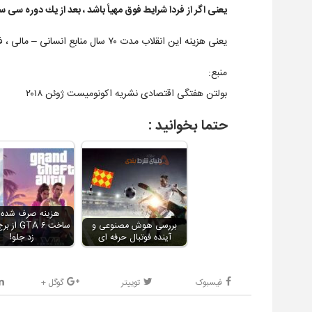
يعنی اگر از فردا شرايط فوق مهيأ باشد ، بعد از يك دوره سی ساله به سال ٣٥٧
يعنی هزينه اين انقلاب مدت ٧٠ سال منابع انسانی – مالی ، فرهنگی اين مملكت را نابود كرده است
منبع:
بولتن هفتگی اقتصادی نشریه اکونومیست ژوئن ۲۰۱۸
حتما بخوانید :
هزینه صرف شده ب
بررسی هوش مصنوعی و
ساخت GTA ۶
آینده فوتبال حرفه ای
زد جلو!
فیسبوک
توییتر
گوگل +