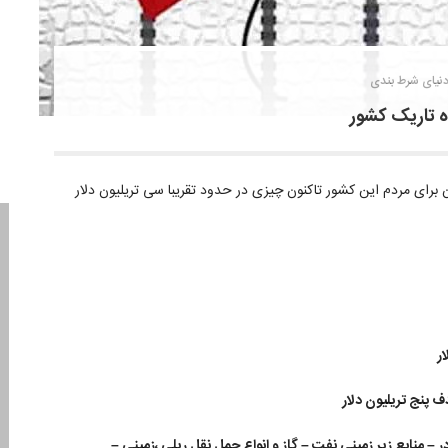
نیای شرط بندی
 برای مردم این کشور تاکنون چیزی در حدود تقریبا سی تریلیون دلار
– منابع زیر زمینی نفت – گاز و انواع حمل نقل ریلی ،زمینی –