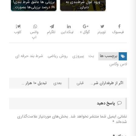
ورود غول شرط‌بندی به
برزیلی ها عاشق شرط بندی!
دنیای…
۶۸ درصد برزیلی‌ها بصورت…
فیسبوک
توییتر
گوگل +
لینکداین
تلگرام
واتس
کلوب
اپ
برچسب ها
بت
پیروزی
روش ریاضی
شرط بند حرفه ای
لاس وگاس
اگر از طرفداران شرط بندی هستید؛ دیدن این ۴ فیلم را از دست ندهید
تبدیل ۱۰ هزار تومان به ۱ میلیون تومان ( روش سرمایه گذاری پله ای )
پاسخ دهید
نشانی ایمیل شما منتشر نخواهد شد.
بخش‌های موردنیاز علامت‌گذاری
شده‌اند
*