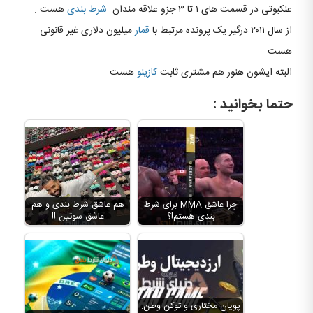
عنکبوتی در قسمت های ۱ تا ۳ جزو علاقه مندان
شرط بندی
هست .
از سال ۲۰۱۱ درگیر یک پرونده مرتبط با
قمار
میلیون دلاری غیر قانونی
هست
البته ایشون هنور هم مشتری ثابت
کازینو
هست .
حتما بخوانید :
چرا عاشق MMA برای شرط
هم عاشق شرط بندی و هم
بندی هستم!؟
عاشق سوتین !!
پویان مختاری و توکن وطن: