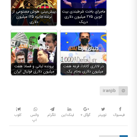
ماجرای باخت شرطبندی بیت
پیش‌بینی هوش مصنوعی از
کوین ۲۷۵ میلیون دلاری
برنده جایزه ۱۲۵ میلیون
دریک
دلاری
در لاتاری کانادا، قرعه‌ هفت
پرونده تبانی و فساد هفت
میلیون دلاری به‌نام یک…
میلیون دلاری فوتبال ایران
iranjib
فیسبوک
توییتر
گوگل +
لینکداین
تلگرام
واتس
کلوب
اپ