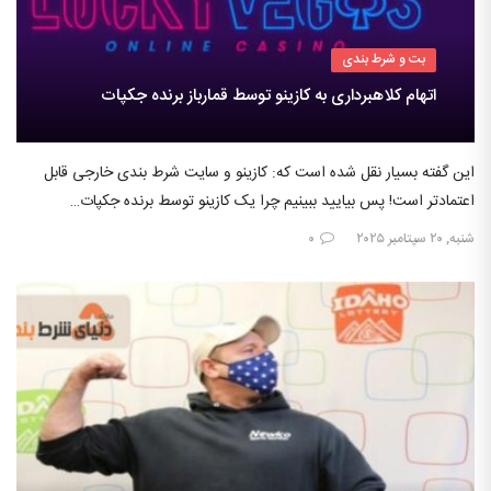
بت و شرط بندی
اتهام کلاهبرداری به کازینو توسط قمارباز برنده جکپات
این گفته بسیار نقل شده است که: کازینو و سایت شرط بندی خارجی قابل
اعتمادتر است! پس بیایید ببینیم چرا یک کازینو توسط برنده جکپات…
شنبه, ۲۰ سپتامبر ۲۰۲۵
۰