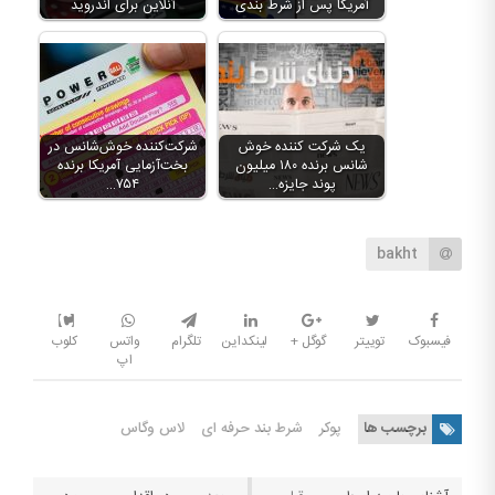
آمریکا پس از شرط بندی
آنلاین برای اندروید
یک شرکت کننده خوش
شرکت‌کننده خوش‌شانس در
شانس برنده ۱۸۰ میلیون
بخت‌آزمایی آمریکا برنده
پوند جایزه…
۷۵۴…
bakht
فیسبوک
توییتر
گوگل +
لینکداین
تلگرام
واتس
کلوب
اپ
برچسب ها
پوکر
شرط بند حرفه ای
لاس وگاس