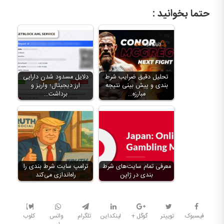
حتما بخوانید :
تحلیل دقیق ضرایب شرط
دلایل مسدود شدن دارایی
بندی و پیش بینی نتیجه
ارز دیجیتال؛ واریز و
مبارزه…
برداشت…
معرفی تمام سایت‌های شرط
ترامپ سایت شرط بندی را
بندی در ژاپن
راه‌اندازی می‌کند
فیسبوک
توییتر
گوگل +
لینکداین
تلگرام
واتس
کلوب