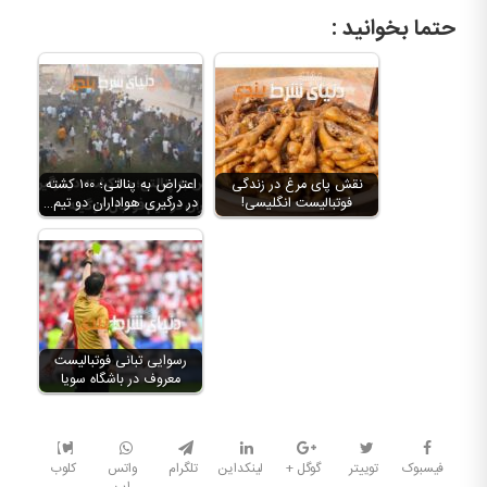
حتما بخوانید :
نقش پای مرغ در زندگی
اعتراض به پنالتی؛ ۱۰۰ کشته
فوتبالیست انگلیسی!
در درگیری هواداران دو تیم…
رسوایی تبانی فوتبالیست
معروف در باشگاه سویا
فیسبوک
توییتر
گوگل +
لینکداین
تلگرام
واتس
کلوب
اپ