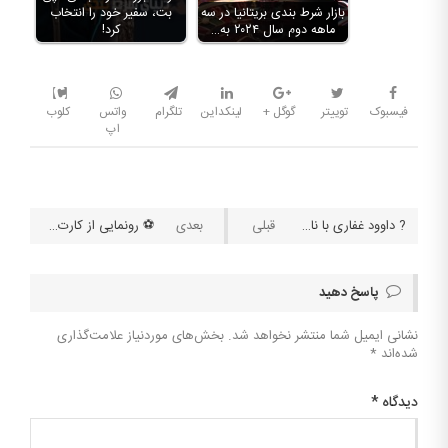
بازار شرط بندی بریتانیا در سه
بت، سفیر خود را انتخاب
ماهه دوم سال ۲۰۲۴ به…
کرد!
فیسبوک
توییتر
گوگل +
لینکداین
تلگرام
واتس
کلوب
اپ
? داوود غفاری با نام شناخته شده داوود هزینه، در ترکیه بازداشت شد
⚽️ رونمایی از کارت آبی در فوتبال
پاسخ دهید
نشانی ایمیل شما منتشر نخواهد شد.
بخش‌های موردنیاز علامت‌گذاری
شده‌اند
*
دیدگاه
*