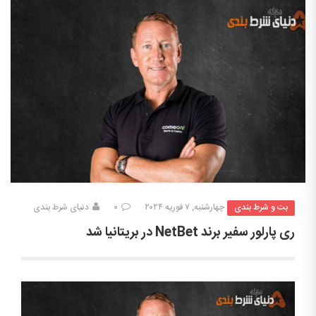
بت و شرط بندی
چهارشنبه, ۷ فوریه ۲۰۲۴
۰
دنیای شرط بندی
ری پارلور سفیر برند NetBet در بریتانیا شد