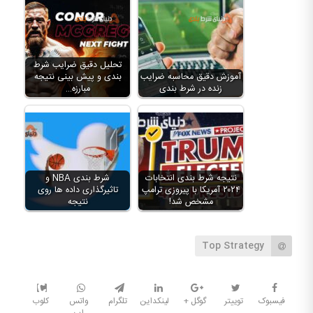
تحلیل دقیق ضرایب شرط
آموزش دقیق محاسبه ضرایب
بندی و پیش بینی نتیجه
زنده در شرط بندی
مبارزه…
نتیجه شرط بندی انتخابات
شرط بندی NBA و
۲۰۲۴ آمریکا با پیروزی ترامپ
تاثیرگذاری داده ها روی
مشخص شد!
نتیجه
Top Strategy
فیسبوک
توییتر
گوگل +
لینکداین
تلگرام
واتس
کلوب