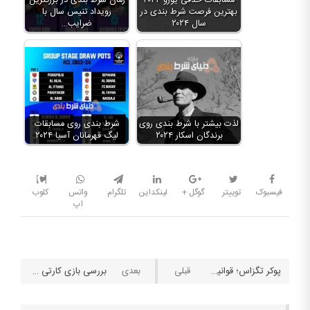
مسابقات حذفی یورو ۲۰۲۴
زمان شرط بندی در بزرگترین
بهترین فرصت شرط بندی در
رویداد تنیس سال با
سال ۲۰۲۴
ضرایب…
لذت بیشتر با شرط بندی روی
شرط بندی روی مسابقات
برندگان اسکار ۲۰۲۴
لیگ قهرمانان آسیا ۲۰۲۴
فیسبوک
توییتر
گوگل +
لینکداین
تلگرام
واتس
کلوب
اپ
پوکر تگزاس؛ قوانین و نکات بازی
بررسی بازی کارتی ۵۶