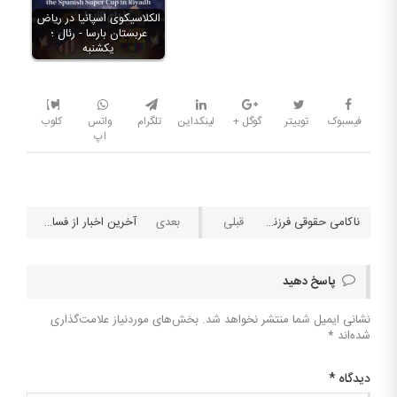
الکلاسیکوی اسپانیا در ریاض
عربستان بارسا - رئال ؛
یکشنبه
فیسبوک
توییتر
گوگل +
لینکداین
تلگرام
واتس
کلوب
اپ
ناکامی حقوقی فرزندان مارادونا جهت لغو حراج «توپ طلا»ی پدرشان
آخرین اخبار از فساد در فوتبال
پاسخ دهید
نشانی ایمیل شما منتشر نخواهد شد.
بخش‌های موردنیاز علامت‌گذاری
شده‌اند
*
دیدگاه
*