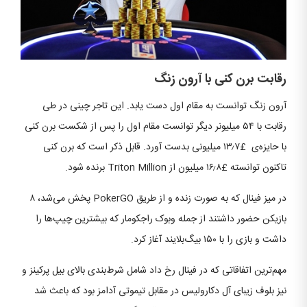
رقابت برن کنی با آرون زنگ
آرون زنگ توانست به مقام اول دست یابد. این تاجر چینی در طی
رقابت با ۵۴ میلیونر دیگر توانست مقام اول را پس از شکست برن کنی
با حایزه‌ی £۱۳٫۷ میلیونی بدست آورد. قابل ذکر است که برن کنی
تاکنون توانسته £۱۶٫۸ میلیون از Triton Million برنده شود.
در میز فینال که به صورت زنده و از طریق PokerGO پخش می‌شد، ۸
بازیکن حضور داشتند از جمله وبوک راجکومار که بیشترین چیپ‌ها را
داشت و بازی را با ۱۵۰ بیگ‌بلایند آغاز کرد.
مهم‌ترین اتفاقاتی که در فینال رخ داد شامل شرط‌بندی بالای بیل پرکینز و
نیز بلوف زیبای آل دکارولیس در مقابل تیموتی آدامز بود که باعث شد