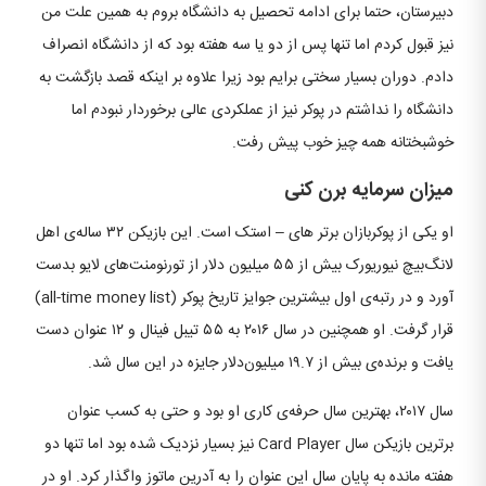
دبیرستان، حتما برای ادامه‌ تحصیل به دانشگاه بروم به همین علت من
نیز قبول کردم اما تنها پس از دو یا سه هفته بود که از دانشگاه انصراف
دادم. دوران بسیار سختی برایم بود زیرا علاوه بر اینکه قصد بازگشت به
دانشگاه را نداشتم در پوکر نیز از عملکردی عالی برخوردار نبودم اما
خوشبختانه همه چیز خوب پیش رفت.
میزان سرمایه برن کنی
او یکی از پوکربازان برتر های – استک است. این بازیکن ۳۲ ساله‌ی اهل
لانگ‌بیچ نیوریورک بیش از ۵۵ میلیون دلار از تورنومنت‌های لایو بدست
آورد و در رتبه‌ی اول بیشترین جوایز تاریخ پوکر (all-time money list)
قرار گرفت. او همچنین در سال ۲۰۱۶ به ۵۵ تیبل فینال و ۱۲ عنوان دست
یافت و برنده‌ی بیش از ۱۹.۷ میلیون‌دلار جایزه در این سال شد.
سال ۲۰۱۷، بهترین سال حرفه‌ی کاری او بود و حتی به کسب عنوان
برترین بازیکن سال Card Player نیز بسیار نزدیک شده بود اما تنها دو
هفته مانده به پایان سال این عنوان را به آدرین ماتوز واگذار کرد. او در