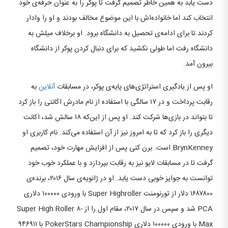
دست یابد به همین خاطر تصمیم گرفت تا پوکر را به عنوان حرفه‌ی خود
انتخاب کند اما خانواده‌اش با این موضوع مخالف بودند و او را وادار
کردند تا برای ادامه‌ی تحصیل به دانشگاه برود. او برخلاف میلش به
دانشگاه رفت اما طولی نکشید که برای دنبال کردن پوکر از دانشگاه
بیرون آمد.
او پس از یادگیری استراتژی‌های پایه‌ی پوکر، در مسابقات
آنلاین
به
رقابت پرداخت و در ۱۷ سالگی با استفاده از نام مادرش اکانتی را باز کرد
تا بتواند در بازی‌ها شرکت کند. او پس از این‌که ۱۸ سالش شد، اکانت
دیگری را باز کرد که تا به امروز نیز از آن استفاده می‌کند. نام کاربری او
BrynKenney است. برن کنی پس از افزایش مهارت خود، تصمیم
گرفت تا در مسابقات لایو نیز به رقابت بپردازد و با عملکرد خوب خود
توانست به جوایز خوبی دست یابد. او در ژانویه‌ی سال ۲۰۱۶، برنده‌ی
۱۶۸۷۸۰۰ دلار از تورنومنت Super Highroller با ورودی ۱۰۰۰۰۰ دلاری
PCA شد و سپس در سال ۲۰۱۷، مقام اول را از Super High Roller ۸-
Max با ورودی ۱۰۰۰۰۰ دلاری PokerStars Championship با ۹۴۶۹۱۱