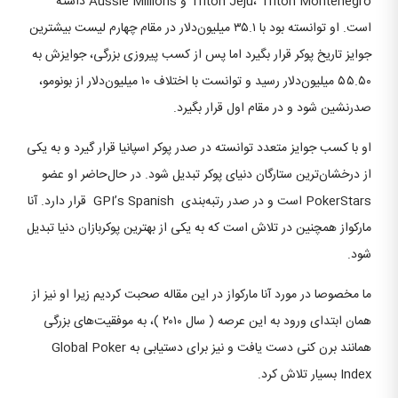
Triton Jeju، Triton Montenegro و Aussie Millions داشته
است. او توانسته بود با ۳۵.۱ میلیون‌دلار در مقام چهارم لیست بیشترین
جوایز تاریخ پوکر قرار بگیرد اما پس از کسب پیروزی بزرگی، جوایزش به
۵۵.۵۰ میلیون‌دلار رسید و توانست با اختلاف ۱۰ میلیون‌دلار از بونومو،
صدرنشین شود و در مقام اول قرار بگیرد.
او با کسب جوایز متعدد توانسته در صدر پوکر اسپانیا قرار گیرد و به یکی
از درخشان‌ترین ستارگان دنیای پوکر تبدیل شود. در حال‌حاضر او عضو
PokerStars است و در صدر رتبه‌بندی GPI’s Spanish قرار دارد. آنا
مارکواز همچنین در تلاش است که به یکی از بهترین پوکربازان دنیا تبدیل
شود.
ما مخصوصا در مورد آنا مارکواز در این مقاله صحبت کردیم زیرا او نیز از
همان ابتدای ورود به این عرصه ( سال ۲۰۱۰ )، به موفقیت‌های بزرگی
همانند برن کنی دست یافت و نیز برای دستیابی به Global Poker
Index بسیار تلاش کرد.