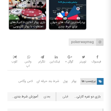
پردرآمدترين لیگ های جهان
بازی پوکر آنلاین تاکتیک‌های
برای شرط بندی
متفاوت با پوکر کازینویی
pokerwaymag
فیسبوک
توییتر
گوگل +
لینکداین
تلگرام
واتس
کلوب
اپ
برچسب ها
پوکر
پول
شرط بند حرفه ای
لاس وگاس
بازی دو نفره کارتی پینوکل چیست؟ + آموزش
آموزش شرط بندی فوتبال: لیگ استرالیا