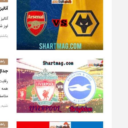
آنالیز 
آنالی
لوز ش
یکشنبه, ۲۹ نوام
راهن
جدال ت
رقابت
همه ش
متاسف
شنبه, ۲۸ نوامبر ۲۰۲۰
راهن