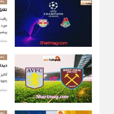
راهن
تقابل 
رقابت
مورد 
پیشبی
سه‌شنبه, ۱ دسا
راهن
دیدار
Ham ابتدا مانند روز قبل نتیجه آنالیز دیروز ۹ آذر ۱۳۹۹(۲۹،
دوشنبه, ۳۰ نوام
راهن