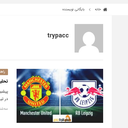
خانه
بایگانی نویسنده
trypacc
راهن
تحلیل
پیشبی
در تیپ قبلی در
سه‌شنبه, ۸ دسا