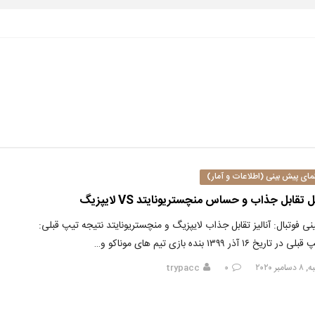
مای پیش بینی (اطلاعات و آمار)
 تقابل جذاب و حساس منچستریونایتد VS لایپزیگ
نی فوتبال: آنالیز تقابل جذاب لایپزیگ و منچستریونایتد نتیجه تیپ قبلی:
 تاریخ ۱۶ آذر ۱۳۹۹ بنده بازی تیم های موناکو و…
مبر ۲۰۲۰
۰
trypacc