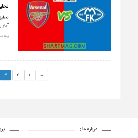
تحلیل
آمار 
پنج‌شنبه, ۲۶ نو
۳
۲
۱
→
درباره ما :
پرب