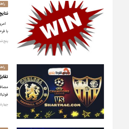
راهن
نتایج پیشن
امروز
با فرم های پ
پنج‌شنبه, ۳ دس
راهن
تقابل
مصاف 
فوتبالی رو
چهارشنبه, ۲ د