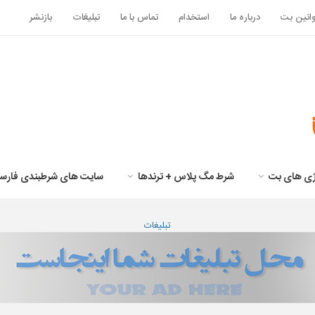
انین بت
درباره ما
استخدام
تماس با ما
تبلیغات
بازنشر
تژی های بت
شرط مگ پلاس + ترندها
سایت های شرطبندی فارس
تبلیغات