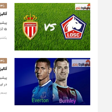
راهن
آنالیز ت
۱۵ آذر۱۳۹۹: در آنالیز قبلی که دیدار تیم های برنلی و اورتون…
یکشنبه, ۶ دسامب
راهن
آنالیز
در تی
جمعه, ۴ دسامبر ۲۰