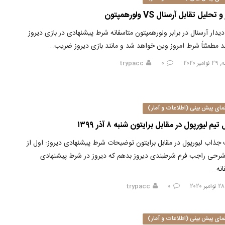
و تحلیل تقابل آرسنال VS ولورهمپتون
ز دیدار آرسنال در برابر ولورهمپتون متاسفانه شرط پیشنهادی در بازی دیروز
د مطمئناً شرط امروز وین خواهد شد و مانند بازی دیروز ضریب…
بر ۲۰۲۰
۰
trypacc
مای پیش بینی (اطلاعات و آمار)
یم لیورپول در مقابل برایتون شنبه ۸ آذر ۱۳۹۹
 جذاب لیورپول در مقابل برایتون توضیحات شرط پیشنهادی دیروز: اول از
رحی راجب فرم شرطبندی دیروز بدهم که دیروز در شرط پیشنهادی
انه…
trypacc
۰
مای پیش بینی (اطلاعات و آمار)