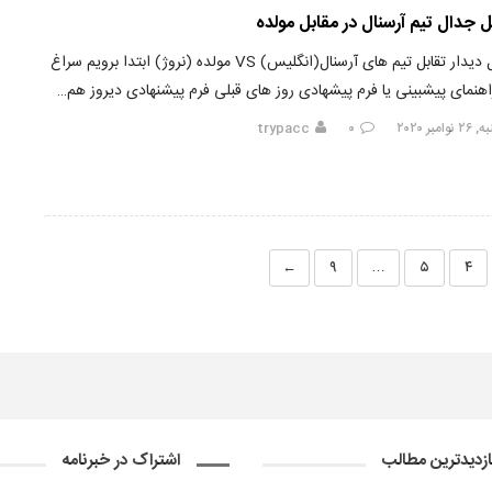
 جدال تیم آرسنال در مقابل مولده
تحلیل دیدار تقابل تیم های آرسنال(انگلیس) VS مولده (نروژ) ابتدا برویم سراغ
راهنمای پیشبینی یا فرم پیشهادی روز های قبلی فرم پیشنهادی دیروز هم…
امبر ۲۰۲۰
۰
trypacc
←
۹
…
۵
۴
ازدیدترین مطالب
اشتراک در خبرنامه