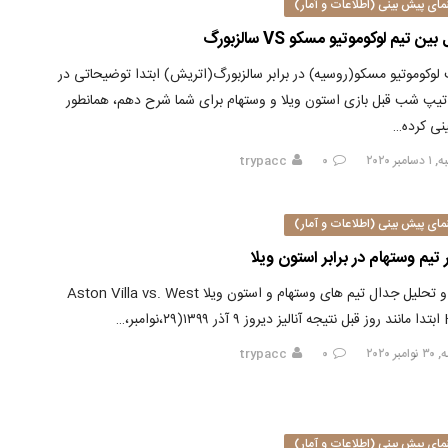
مای پیش بینی (اطلاعات و آمار)
بین تیم لوکوموتیو مسکو VS سالزبورگ
 لوکوموتیو مسکو(روسیه) در برابر سالزبورگ(اتریش) ابتدا توضیحاتی در
تیپ شب قبل بازی استون ویلا و وستهام برای شما شرح دهم، همانطور
نی کرده…
مبر ۲۰۲۰
۰
trypacc
مای پیش بینی (اطلاعات و آمار)
 تیم وستهام در برابر استون ویلا
آنالیز و تحلیل جدال تیم های وستهام و استون ویلا Aston Villa vs. West
نوامبر،…
بر ۲۰۲۰
۰
trypacc
مای پیش بینی (اطلاعات و آمار)