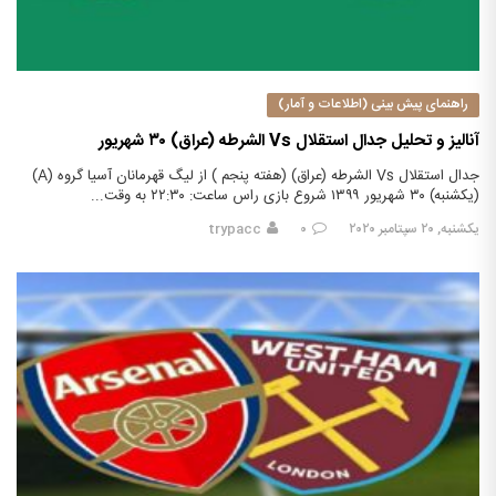
راهنمای پیش بینی (اطلاعات و آمار)
آنالیز و تحلیل جدال استقلال Vs الشرطه (عراق) ۳۰ شهریور
جدال استقلال Vs الشرطه (عراق) (هفته پنجم ) از لیگ قهرمانان آسیا گروه (A)
(یکشنبه) ۳۰ شهریور ۱۳۹۹ شروع بازی راس ساعت: ۲۲:۳۰ به وقت...
یکشنبه, ۲۰ سپتامبر ۲۰۲۰
۰
trypacc