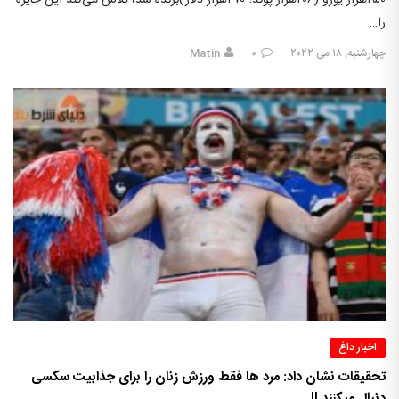
۲۵۰هزار یورو (۲۰۶هزار پوند؛ ۲۷۰هزار دلار)برنده شد، تلاش می‌کند این جایزه
را…
چهارشنبه, ۱۸ می ۲۰۲۲
۰
Matin
اخبار داغ
تحقیقات نشان داد: مرد ها فقط ورزش زنان را برای جذابیت سکسی
دنبال میکنند !!