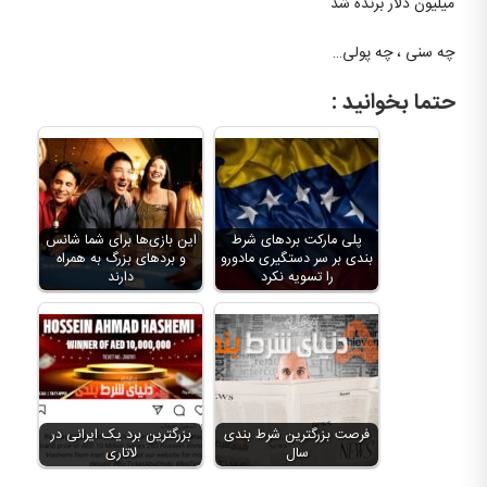
میلیون دلار برنده شد
چه سنی ، چه پولی…
حتما بخوانید :
پلی مارکت بردهای شرط
این بازی‌ها برای شما شانس
بندی بر سر دستگیری مادورو
و بردهای بزرگ به همراه
را تسویه نکرد
دارند
فرصت بزرگترین شرط بندی
بزرگترین برد یک ایرانی در
سال
لاتاری