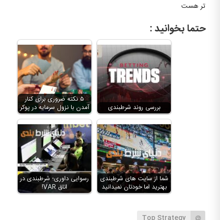
تر هست
حتما بخوانید :
۵ نکته ضروری برای کنار
بررسی روند شرطبندی
آمدن با نزول سرمایه در پوکر
شما از سایت های شرطبندی
رسوایی داوری؛ شرطبندی در
بهترید اما خودتان نمیدانید
اتاق VAR!
Top Strategy