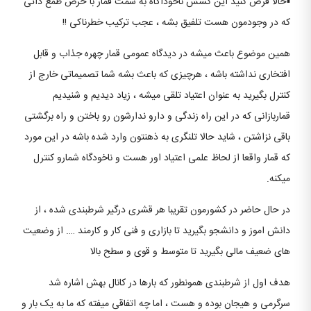
▪️حالا فرض کنید این کشش ناخوداگاه به سمت قمار با حرص طمع ذاتی
که در وجودمون هست تلفیق بشه ، عجب ترکیب خطرناکی !!
همین موضوع باعث میشه در دیدگاه عمومی قمار چهره جذاب و قابل
افتخاری نداشته باشه ، هرچیزی که باعث بشه شما تصمیماتی خارج از
کنترل بگیرید به عنوان اعتیاد تلقی میشه ، زیاد دیدیم و شنیدیم
قماربازانی که در این راه زندگی و دارو ندارشون رو باختن و راه برگشتی
باقی نزاشتن ، شاید حالا تلنگری به ذهنتون وارد شده باشه در این مورد
که قمار واقعا از لحاظ علمی اعتیاد اور هست و ناخودگاه شمارو کنترل
میکنه.
در حال حاضر در کشورمون تقریبا هر قشری درگیر شرطبندی شده ، از
دانش اموز و دانشجو بگیرید تا بازاری و فنی کار و کارمند …. از وضعیت
های ضعیف مالی بگیرید تا متوسط و قوی و سطح بالا
هدف اول از شرطبندی همونطور که بارها در کانال بهش اشاره شد
سرگرمی و هیجان بوده و هست ، اما چه اتفاقی میفته که ما به یک بار و