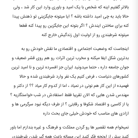
بالاتر گفتیم اینه که شخص با یک امید و باوری وارد این کار شد ، ولی
حالا باید به چی امید داشته باشه ؟ ایا میتونه جایگزینی تو ذهنش پیدا
کنه برای ساختن ایندش ؟ اگر بتونه این جایگزین رو پیدا کنه قطعا
میتونه شرطبندی رو از اولیت اول زندگیش خارج کنه
اینجاست که وضعیت اجتماعی و اقتصادی ما نقش خودش رو به
بدترین شکل ایفا میکنه و مخرب ترین اثرات رو هم روی قشر ضعیف و
جوان جامعه داره ، حتما میدونید ایران جز افسرده ترین و نا امید ترین
کشورهای دنیاست ، فرض کنیم یک نفر وارد شرطبندی شده و حالا
فهمیده از این کار هم نونی در نمیاد ، اما از کدوم کار میاد ؟؟ از دکتر و
مهندس شدن هایی که الان تقریبا فقط استفادش در شب خواستگاریه ؟
یا از کاسبی و اقتصاد شکوفا و رقابتی ؟ از طرف دیگه نبود سرگرمی ها و
ازادی های مناسب که خودش خیلی جای بحث داره
نمیخوام همه تقصیر ها رو گردن مملکت و فرهنگ و غیره بندازم اما باور
کنید بیش از اونچه فکر کنید این مساله باعث همه گیر شدن شرطبندی