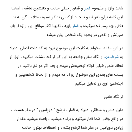
شاید واژه و مفهموم
قمار
و قماربار خیلی جالب و دلنشین نباشه ، اساسا
این کلمه برای تعریف و تمجید از کسی به کار نمیره ، مثلا نمیگن به به
فلانی چه پسر تحصیکرده و
قمار
بازیه ، تقریبا اکثر مواقع این واژه از باب
سرزنش و نقص در وجود یک شخص بیان میشه
در این مقاله میخوام به کلیت این موضوع بپردازم که علت اصلی اعتیاد
به
شرطبندی
و نگاه منفی جامعه به این کار از کجا نشئت میگیره ، اول از
لحاظ علمی خیلی کوتاه توضیحش میدم و بعد اگر موافق باشید در
پست های بعدی این موضوع رو ادامه میدم و از لحاظ شخصیتی و
اجتماعی اون رو تحلیل میکنیم
از نگاه علمی :
دلیل علمی و منطقی اعتیاد به قمار ، ترشح ” دوپامین ” در مغز هست ،
در واقع وقتی شما قمار میکنید و برنده میشید ، باعث میشید مقدار
زیادی دوپامین در مغز شما ترشح بشه ، و اصطلاحا بهتون حالت