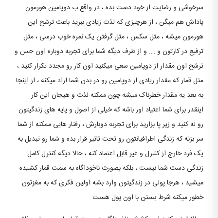
سرخوشی و رضایت از خود دست بده ، در واقع ب دوپامین هورمون
پاداش هم میگن ، از هرچیزی که لذت زیادی ببرید باعث ترشح این
هورمون میشه ، مثل سکس ، مثل گرفتن یک نمره خوب درسی ، مثل
ترفیع در کارتون و …. و از طرف دیگه شما برای تجربه دوباره اون حس و
ترشح اون مقدار از دوپامین سعی میکنید اون کار رو مجدد تکرار کنید ،
مثل قمار که مقدار زیادی از دوپامین رو در بدن شما ازاد میکنه ، از اینجا
به بعد یه مقدار خطرناک میشه چون ممکنه لذت و هیجان این کار
اینقدر برای شما اعتیاد اور باشه که خیلی از اصول و پایه های زندگیتون
رو له کنید و زیر پا بزارید برای تجربه دوبارش ، رفتار هایی ممکنه از شما
سر بزنه که زندگی اطرافیانتون رو تحت تاثیر قرار بده و شما رو تبدیل به
یک فرد خارج از کنترل و غیر قابل اعتماد کنه ، حالا دیگه کنترل کامل
زندگی دست شما نیست ، بلکه بصورت ناخوداگاه به سمت قمار کشیده
میشید ، هرجا پولی در زندگیتون وارد بشه اولین فکری که به مغزتون
خطور میکنه شرط بستن با اون پول هست