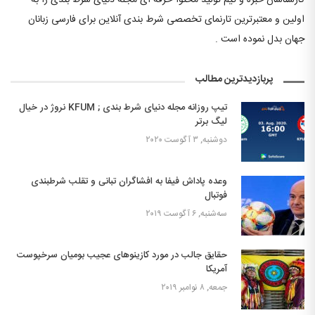
کارشناسان خبره و تیم تولید محتوا حرفه ای مجله دنیای شرط بندی را به
اولین و معتبرترین تارنمای تخصصی شرط بندی آنلاین برای فارسی زبانان
جهان بدل نموده است .
پربازدیدترین مطالب
تیپ روزانه مجله دنیای شرط بندی ; KFUM نروژ در خیال
لیگ برتر
دوشنبه, ۳ آگوست ۲۰۲۰
وعده پاداش فیفا به افشاگران تبانی و تقلب شرطبندی
فوتبال
سه‌شنبه, ۶ آگوست ۲۰۱۹
حقایق جالب در مورد کازینوهای عجیب بومیان سرخپوست
آمریکا
جمعه, ۸ نوامبر ۲۰۱۹