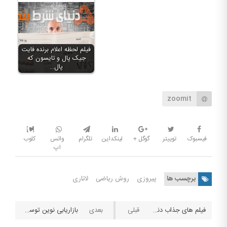
فیلم لحظه اعلام برنده فایت
جیک پال و تایسون که
پال…
zoomit
فیسبوک
توییتر
گوگل +
لینکداین
تلگرام
واتس
کلوب
اپ
برچسب ها
پیروزی
روش ریاضی
لاتاری
فیلم های جذاب دنیای شرط بندی – Casino ۱۹۹۵
بازاریابی نوین توسط داف ها و شاخ‌ های اینستاگرام