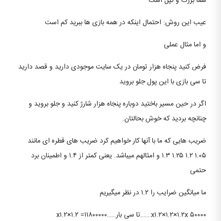
شما بزرگ و تپل است
عیب این روش: احتمال اینکه در همه بازی ها ببرید کم است
و اما مثال عملی
فرض کنید پنجاه هزار تومان در یک سایت موجودی دارید و قصد دارید
تا سی بازی با این پول جلو بروید
اگر در حین مسیر باختید دوباره پنجاه هزار شارژ کنید و جلو بروید و
چنانچه بردید که خوش بحالتان.
ضریب هایی که ما با آنها کار خواهیم کرد ضریب های قطره ای مانند
۱.۰۵ ۱.۲ ۱.۲۵ ۱.۳ و امثالهم میباشد. یعنی کمتر از ۱.۴ و اطمینان برد
حتمی
ما میانگین ضرایب را ۱.۲ در نظر میگیریم
۵۰۰۰۰ x۱.۲×۱.۲×۱.۲x…….تا سی بار……x۱.۲×۱.۲ =۱۱۸۰۰۰۰۰