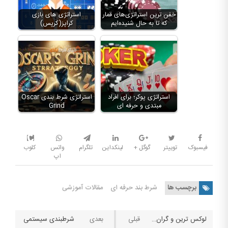
خفن ترین استراتژی‌های قمار
استراتژی های بازی
که تا به حال شنیده‌ایم
کراپز(کرپس)
استراتژی پوکر؛ برای افراد
استراتژی شرط بندی Oscar
مبتدی و حرفه ای
Grind
فیسبوک
توییتر
گوگل +
لینکداین
تلگرام
واتس
کلوب
اپ
برچسب ها
شرط بند حرفه ای
مقالات آموزشی
لوکس ترین و گران ترین کازینوی جهان
شرطبندی سیستمی