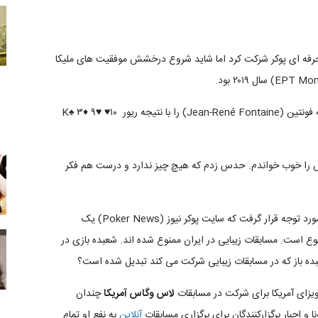
در سن ۱۶ سالگی در مسابقات حرفه ای پوکر شرکت کرد اما شاید شروع درخشش موفقیت های ملیکا
در این رقابت ها او توانست رقیب شناخته شده خود، ژان رنه فونتین (Jean-René Fontaine) را با نتیجه ریور ۱۰♥ K♠ ۳♦ ۹♥
 را خوب خواندم. حدس زدم که هیچ چیز ندارد و درست هم فکر
تا جایی مورد توجه قرار گرفت که سایت پوکر نیوز (Poker News) یک
نوع است. مسابقات زیبایی در ایران ممنوع شده اند. شعبده بازی در
ده باز که در مسابقات زیبایی شرکت می کند تبدیل شده است؟
ت ویزای آمریکا برای شرکت در مسابقات
لاس
وگاس
آمریکا
چندان
و اجبار برگزارکنندگان برای برگزاری مسابقات
آنلاین
به نفع او تمام