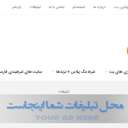
انین بت
درباره ما
استخدام
تماس با ما
تبلیغات
بازنشر
تژی های بت
شرط مگ پلاس + ترندها
سایت های شرطبندی فارس
تبلیغات