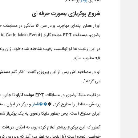
به بازی
پوکر
پرداخت.
شروع پوکربازی بصورت حرفه ای
او از همان ابتدای مهاجرت و 
رضوی، مسابقات EPT مونت کارلو (EPT Monte Carlo Main Event) سال ۲۰۱۹ بود.
A♦ مغلوب سازد.
او در مصاحبه اش پس از این پیروزی گفت: “فکر کنم دستش
می کردم”.
موفقیت ملیکا رضوی در مسابقات EPT
مونت کارلو
پرسش معنادار را مطرح کرد: �
��قمار
و پوکر در ایران مم
ایران ممنوع است. پس چطور ملیکا رضوی به یک پوکرباز شعب
آنطور که این پوکرباز پیشتر اعلام کرده بود، به امکان دریاف
خوشبین نبوده است (با اینحال به نظر می آید که ویروس کرونا 