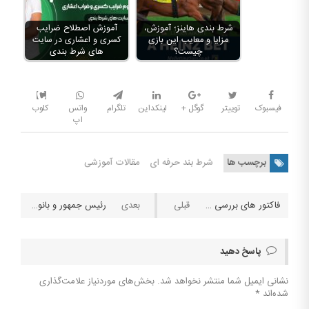
شرط بندی هاینز؛ آموزش،
آموزش اصطلاح ضرایب
مزایا و معایب این بازی
کسری و اعشاری در سایت
چیست؟
های شرط بندی
فیسبوک
توییتر
گوگل +
لینکداین
تلگرام
واتس
کلوب
اپ
برچسب ها
شرط بند حرفه ای
مقالات آموزشی
فاکتور های بررسی و انتخاب یک سایت معتبر پیش بینی آنلاین
رئیس جمهور و بانوی اول آمریکا؛ از اقدامات حفاظتی ویژه تا هزینه های سرسام آور
پاسخ دهید
نشانی ایمیل شما منتشر نخواهد شد.
بخش‌های موردنیاز علامت‌گذاری
شده‌اند
*