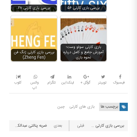
بررسی بازی کارتی ۵۶
بررسی بازی کارتی ۲۸
بازی کارتی سولو وست؛
آموزش جامع و کامل درباره
بررسی بازی کارتی ژنگ فن
نحوه بازی
(Zheng Fen)
فیسبوک
توییتر
گوگل +
لینکداین
تلگرام
واتس
کلوب
اپ
برچسب ها
بازی های کارتی
چین
بررسی بازی کارتی ژنگ فن (Zheng Fen)
ضربه پنالتی عبدالکریم هر دو دست دروازه‌بان پرسپولیس را شکست!