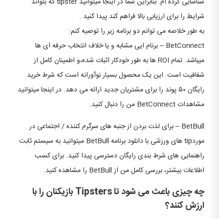
شناسایی کرده ام. بنابراین شما در اینجا میتوانید tipster که بتواند
شرایط را برای ارزیابی بالا فراهم کند پیدا کنید .
به طور خلاصه می توانم دو برنامه زیر را توصیه کنم:
BetConnect – برنام ایی مشابه و یا خلاف انتخاب حرفه ای ها
میباشد. تمام ROI ها به طور خودکار اثبات شده،و اطمینان کامل از
شفافیت است. این یک محصول بسیار نوآورانه است که شرط خرید
رایگان ۵۰ پوند را برای مشتریان جدید ارائه می دهد. در اینجا میتوانید
مشاهدات BetConnect من را دنبال کنید.
BetBull – برای لذت بردن از جنبه های سرگرم کننده / اجتماعی در
موردtip های ورزشی.با دانلود برنامه BetBull میتوانید به سیستم ثابت
راهنمایی های شرط بندی رایگان دسترسی پیدا کنید. برای کسب
اطلاعات بیشتر، بررسی کامل من از BetBull را مشاهده کنید.
چه چیزی باعث می شود تا Tipsters بازیکنان را با
ارزش کنند؟