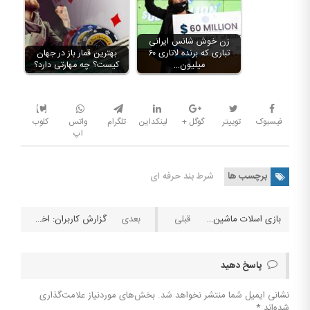
زن خوش شانس ایرانی
تباری که برنده لاتاری ۶۰
بهترین قمار باز در جهان
میلیون…
کیست؟ چه مهارتی دارد؟
فیسبوک
توییتر
گوگل +
لینکداین
تلگرام
واتس
کلوب
اپ
برچسب ها
شرط بند حرفه ای
بازی اسلات ماشین را بهتر بشناسید و روش بازی کردن آن
گزارش کاربران: اخطار پلیس فتا به کاربران سایت های شرط بندی بصورت پیامک
پاسخ دهید
نشانی ایمیل شما منتشر نخواهد شد.
بخش‌های موردنیاز علامت‌گذاری
شده‌اند
*