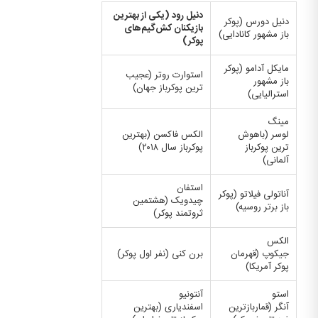
دنیل رود (یکی از بهترین
دنیل دورس (پوکر
بازیکنان کش‌گیم‌های
باز مشهور کانادایی)
پوکر)
مایکل آدامو (پوکر
استوارت روتر (عجیب
باز مشهور
ترین پوکرباز جهان)
استرالیایی)
مینگ
لوسر (باهوش
الکس فاکسن (بهترین
ترین پوکرباز
پوکرباز سال ۲۰۱۸)
آلمانی)
استفان
آناتولی فیلاتو (پوکر
چیدویک (هشتمین
باز برتر روسیه)
ثروتمند پوکر)
الکس
جیکوپ (قهرمان
برن کنی (نفر اول پوکر)
پوکر آمریکا)
استو
آنتونیو
آنگر (قماربازترین
اسفندیاری (بهترین