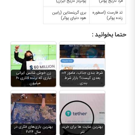
فرد تاریخ پوکر)
پوکرباز تاریخ ایران)
تد فارست (اسطوره
بری گرینستاین (رابین
زنده پوکر)
هود دنیای پوکر)
حتما بخوانید :
شرط بندی جذاب، مامور ۰۰۷
زن خوش شانس ایرانی
بعدی کیست؟ بازار شرط
تباری که برنده لاتاری ۶۰
بندی…
میلیون…
بهترین سایت ها برای خرید
بهترین بازی‌های فکری در
تتر
سال ۲۰۲۴