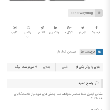
pokerwaymag
فیسبوک
توییتر
گوگل +
لینکداین
تلگرام
واتس
کلوب
اپ
برچسب ها
بهترین قمار باز
بازی با پوکر یکی از راه‌های تقویت مغز
⚜️ تورنومنت لیگ تیپستری ⚜️
پاسخ دهید
نشانی ایمیل شما منتشر نخواهد شد.
بخش‌های موردنیاز علامت‌گذاری
شده‌اند
*