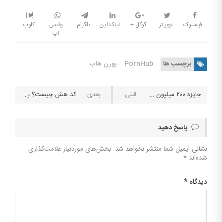
فیسبوک
توییتر
گوگل +
لینکداین
تلگرام
واتس
کلوب
اپ
برچسب ها
PornHub
پورن هاب
جایزه ۲۰۰ میلیون یورویی بلیط بخت آزمایی به یک فرانسوی رسید
کد هش چیست؟ بررسی امکان هک کد هش برای برد در بازی انفجار
پاسخ دهید
نشانی ایمیل شما منتشر نخواهد شد.
بخش‌های موردنیاز علامت‌گذاری
شده‌اند
*
دیدگاه
*