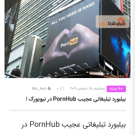
+۱۸ ویژه
سه‌شنبه, ۱۵ دسامبر ۲۰۲۰
۰
Ms_bet
بیلبورد تبلیغاتی عجیب PornHub در نیویورک !
بیلبورد تبلیغاتی عجیب PornHub در