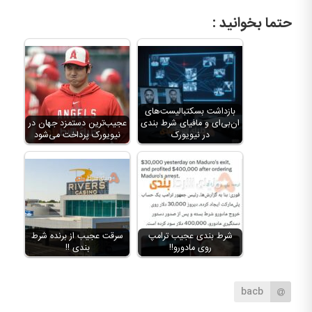
حتما بخوانید :
بازداشت بسکتبالیست‌های
ان‌بی‌ای و مافیای شرط بندی
عجیب‌ترین دستمزد جهان در
در نیویورک
نیویورک پرداخت می‌شود
شرط بندی عجیب ترامپ
سرقت عجیب از برنده شرط
روی مادورو!!
بندی !!
bacb