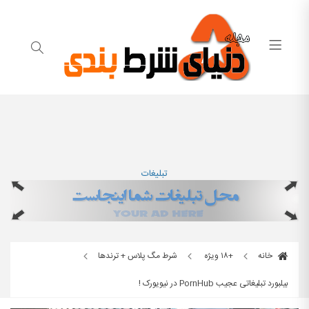
تبلیغات
خانه
+۱۸ ویژه
شرط مگ پلاس + ترندها
بیلبورد تبلیغاتی عجیب PornHub در نیویورک !