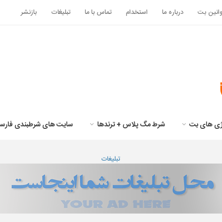
انین بت
درباره ما
استخدام
تماس با ما
تبلیغات
بازنشر
تژی های بت
شرط مگ پلاس + ترندها
سایت های شرطبندی فارس
تبلیغات