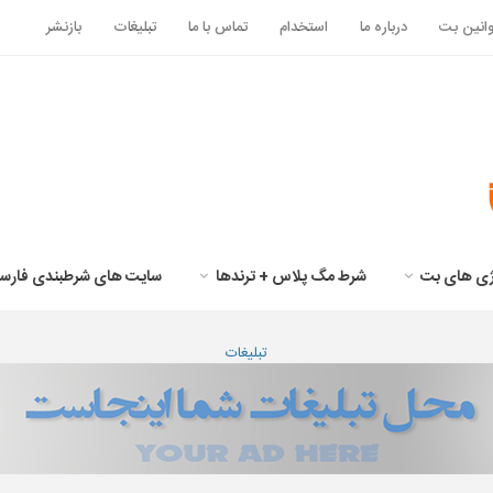
انین بت
درباره ما
استخدام
تماس با ما
تبلیغات
بازنشر
تژی های بت
شرط مگ پلاس + ترندها
سایت های شرطبندی فارس
تبلیغات