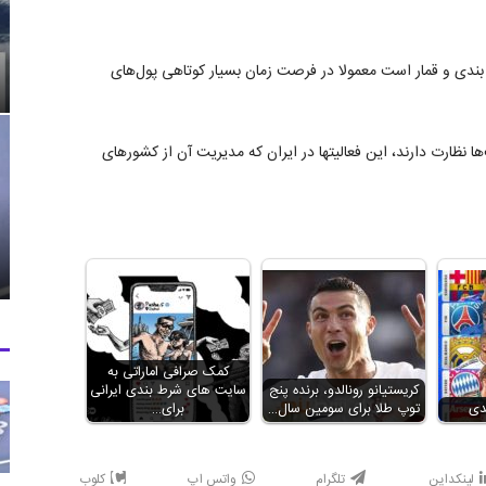
 بندی و قمار است معمولا در فرصت زمان بسیار کوتاهی پول‌های
ا نظارت دارند، این فعالیتها در ایران که مدیریت آن از کشورهای
کمک صرافی اماراتی به
کریستیانو رونالدو، برنده پنج
سایت های شرط بندی ایرانی
دی
توپ طلا برای سومین سال…
برای…
لینکداین
تلگرام
واتس اپ
کلوب