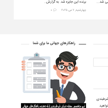
شی شد….
برنده این جایزه شد. به گزارش…
چهارشنبه, ۷ می ۲۰۲۵
۰
راهکارهای جهانی ما برای شما
 شرطبندی
واهید