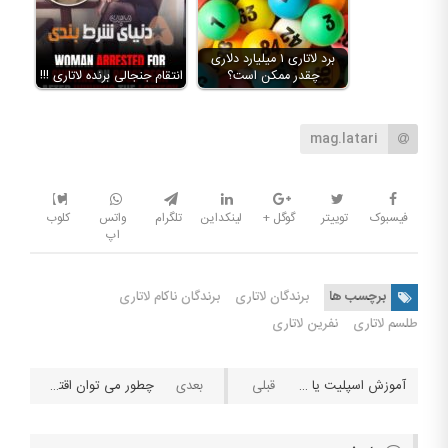
برد لاتاری ۱ میلیارد دلاری
چقدر ممکن است؟‌
انتقام جنجالی برنده لاتاری !!!
mag.latari
فیسبوک
توییتر
گوگل +
لینکداین
تلگرام
واتس
کلوب
اپ
برچسب ها
برندگان لاتاری
برندگان ناکام لاتاری
طلسم لاتاری
نفرین لاتاری
آموزش اسپلیت یا جدا کردن در بلک جک
چطور می توان اقتصاد رفتاری را در شرط بندی ورزشی پیاده کرد؟