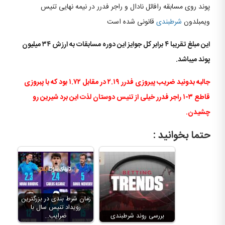
پوند روی مسابقه رافائل نادال و راجر فدرر در نیمه نهایی تنیس
ویمبلدون
شرطبندی
قانونی شده است
این مبلغ تقریبا ۴ برابر کل جوایز این دوره مسابقات به ارزش ۳۴ میلیون
پوند میباشد.
جالبه بدونید ضریب پیروزی فدرر ۲.۱۹ در مقابل ۱.۷۲ بود که با پبروزی
قاطع ۳-۱ راجر فدرر خیلی از تنیس دوستان لذت این برد شیرین رو
چشیدن.
حتما بخوانید :
زمان شرط بندی در بزرگترین
رویداد تنیس سال با
بررسی روند شرطبندی
ضرایب…