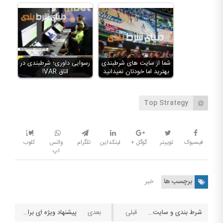
شما از سایت های شرطبندی
رسوایی داوری؛ شرطبندی در
بهترید اما خودتان نمیدانید
اتاق VAR!
Top Strategy
فیسبوک
توییتر
گوگل +
لینکداین
تلگرام
واتس
کلوب
اپ
برچسب ها
خبر
شرط بندی و سایت های شرط بندی ورزشی در کشور ترکمنستان
پیشنهاد ویژه ای برای علاقه مندان به کسب و کار قمار و مشارکت در فروش