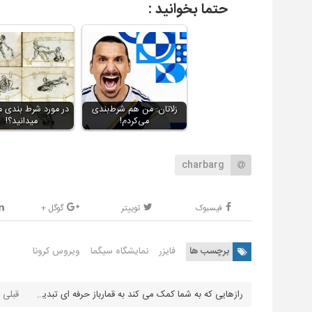
حتما بخوانید :
زلاتان: من هم شرط‌بندی
در مورد شرط بندی 
می‌کردم!
میدانید؟!
charbarg
فیسبوک
توییتر
گوگل +
برچسب ها
فایزر
نمایشگاه سیگما
ویروس کرونا
رازهایی که به شما کمک می کند به قمارباز حرفه ای تبدیل شوید