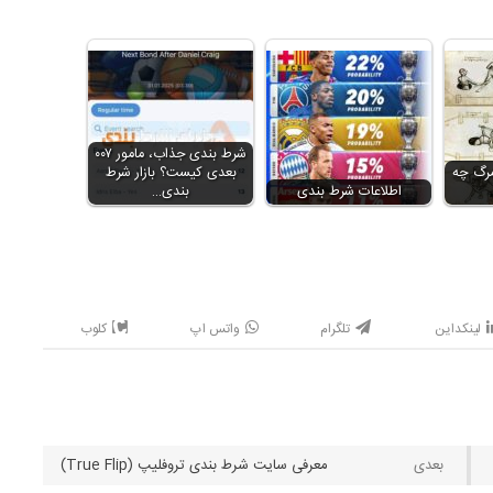
شرط بندی جذاب، مامور ۰۰۷
مرگ چه
بعدی کیست؟ بازار شرط
اطلاعات شرط بندی
بندی…
لینکداین
تلگرام
واتس اپ
کلوب
معرفی سایت شرط بندی تروفلیپ (True Flip)