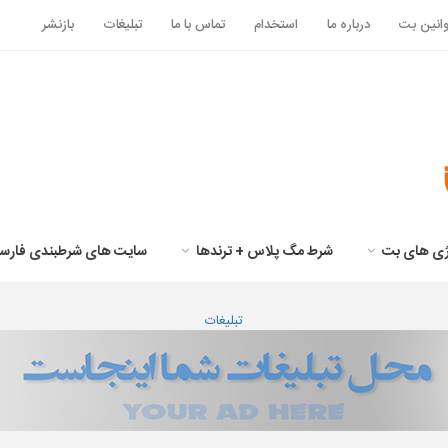
انین بت
درباره ما
استخدام
تماس با ما
تبلیغات
بازنشر
تژی های بت
شرط مگ پلاس + ترندها
سایت های شرطبندی فارس
تبلیغات