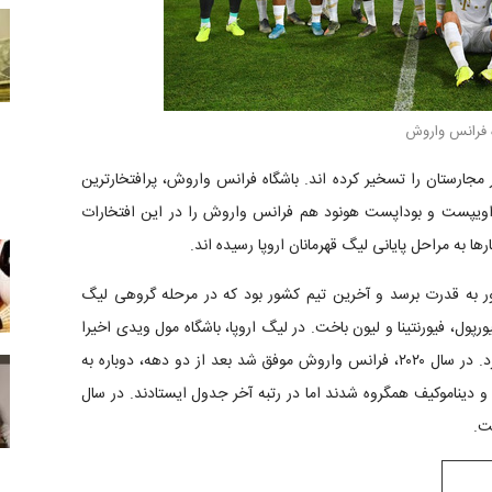
 فرانس واروش
 مجارستان را تسخیر کرده اند. باشگاه فرانس واروش، پرافتخارترین
اویپست و بوداپست هونود هم فرانس واروش را در این افتخارات
ر به قدرت برسد و آخرین تیم کشور بود که در مرحله گروهی لیگ
د.. دبرسن هر ۶ بازی خود را به لیورپول، فیورنتینا و لیون باخت. در لیگ اروپا، باشگاه مول ویدی اخیرا
در لیگ اروپا حاضر شد و با تیم هایی مثل چلسی رقابت کرد. در سال ۲۰۲۰، فرانس واروش موفق شد بعد از دو دهه، دوباره به
س و دیناموکیف همگروه شدند اما در رتبه آخر جدول ایستادند. در سال