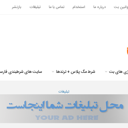
انین بت
درباره ما
استخدام
تماس با ما
تبلیغات
بازنشر
تژی های بت
شرط مگ پلاس + ترندها
سایت های شرطبندی فارس
تبلیغات