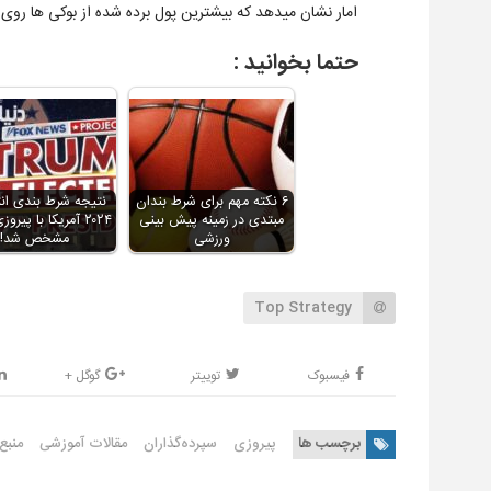
امار نشان میدهد که بیشترین پول برده شده از بوکی ها روی
حتما بخوانید :
۶ نکته مهم برای شرط بندان
نتیجه شرط بندی ان
مبتدی در زمینه پیش بینی
۲۰۲۴ آمریکا با پیر
ورزشی
مشخص شد!
Top Strategy
فیسبوک
توییتر
گوگل +
برچسب ها
پیروزی
سپرده‌گذاران
مقالات آموزشی
منبع