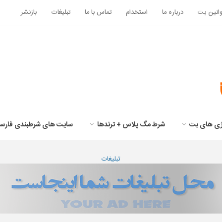
انین بت
درباره ما
استخدام
تماس با ما
تبلیغات
بازنشر
تژی های بت
شرط مگ پلاس + ترندها
سایت های شرطبندی فارس
تبلیغات