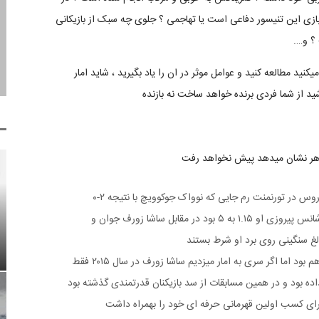
بازی این تنیسور دفاعی است یا تهاجمی ؟ جلوی چه سبک از بازیکانی
؟ و….
نید مطالعه کنید و عوامل موثر در ان را یاد بگیرید ، شاید امار
د از شما فردی برنده خواهد ساخت نه بازنده
ظاهر نشان میدهد پیش نخواهد رفت
مثال : در فصل جاری تنیس قبل از مسابقات رولند گاروس در تورنمنت رم جایی که نوواک جوکوویچ با نتیجه ۲-۰
دومینیک تیم اماده را شکست داد و به فینال رسید شانس پیروزی او ۱.۱۵ به ۵ بود در مقابل ساشا زورف جوان و
لغ سنگینی روی برد او شرط بستند
در ظاهر همه چیز برای برنده شدن جوکو در فینال فراهم بود اما اگر سری به امار میزدیم ساشا زورف در سال ۲۰۱۵ فقط
داده بود و در همین مسابقات از سد بازیکنان قدرتمندی گذشته بود
برای کسب اولین قهرمانی حرفه ای خود را بهمراه داشت