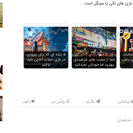
 بازی های تکی یا سینگل است .
تخابات
۵ نکته ای که برای پیروزی
وزی ترامپ
شما از سایت های شرطبندی
در بازی اسلات آنلاین باید
بهترید اما خودتان نمیدانید
بدانید
لینکداین
تلگرام
واتس اپ
کلوب
 شرطبندی