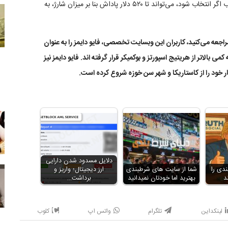
که کاربر باید یکی را بین آن‌ها انتخاب کند. بونوس شارژ حساب اگر انتخاب شود، می‌تواند تا ۵۲۰ دلار پاداش بنا بر میزان شارژ، به
 از نکات جالب این است که وقتی به تالار گفتگوی SBR مراجعه می‌کنید، کاربران این وبسایت تخصصی، فایو دایمز را به عنوان
 بالاتر از هریتیج اسپورتز و بوکمیکر قرار گرفته اند. فایو دایمز نیز
خود را از کاستاریکا و شهر سن خوزه شروع کرده است.
دلایل مسدود شدن دارایی
دی را
شما از سایت های شرطبندی
ارز دیجیتال؛ واریز و
د
بهترید اما خودتان نمیدانید
برداشت…
لینکداین
تلگرام
واتس اپ
کلوب