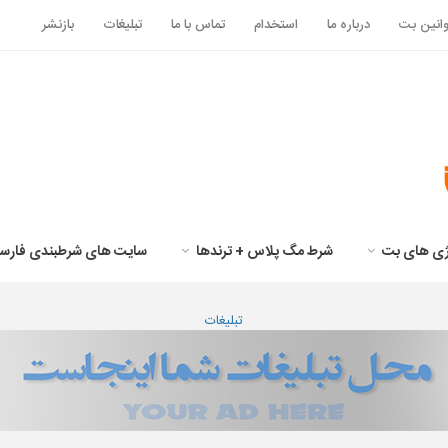
انین بت
درباره ما
استخدام
تماس با ما
تبلیغات
بازنشر
تژی های بت
شرط مگ پلاس + ترندها
سایت های شرطبندی فارس
تبلیغات