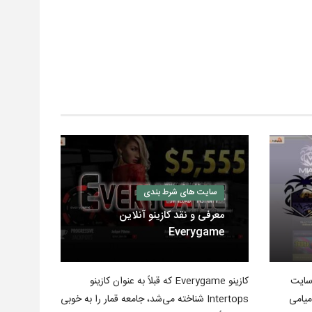
سایت های شرط بندی
معرفی و نقد کازینو آنلاین
Everygame
 سایت
کازینو Everygame که قبلاً به عنوان کازینو
میامی
Intertops شناخته می‌شد، جامعه قمار را به خوبی