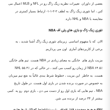
بعضی از داوران تغییرات نظریه زیگ زاگ رو در NFL و MLB اعمال می
کنن ، اما تئوری زیگ زاگ به لطف ۲-۲-۱-۱- ارتباط بسیار کمتری در
مقایسه با NBA و NHL داره.
تئوری زیگ زاگ و بازی های پلی آف
NBA
الان که با مفهوم اساسی زیربنای تئوری زیگ زاگ آشنا شدید ، به
برخی از کاربردهای آماری اون می پردازیم.
مزیت بازی های خانگی به معنای زیادی در NBA هست. تیم های خانگی
NBA ۶۴.۵٪ از زمان رو کسب می کنند ، در حالی که در NHL ۵۵.۳٪
هست. به خاطر این مزیت ، خطوط شرط بندی غالباً به نفع تیم میزبان
به خصوص در صورت برنده شدن در بازی اول هست. در طول تاریخ
NBA ، تیم هایی که بازی اول رو از دست می دن ، بازی دوم رو یه کمی
بیشتر از ۳۴ درصد از برنده می شن.