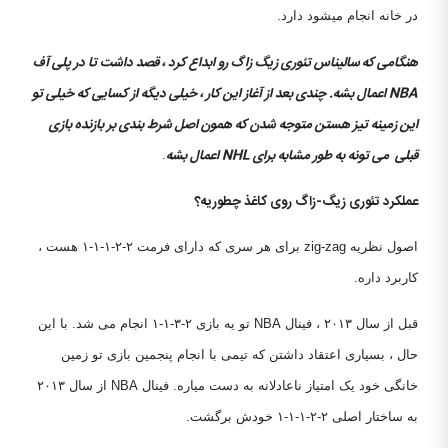
در خانه انجام میشود دارد.
هنگامی که سالیناس تئوری زیگ زاگ رو ابداع کرد ، قصد داشت تا در پلی آف
NBA
اعمال بشه. چندی بعد از آغاز این کار ، خیلی دیگه از کسایی که خیلی تو
این زمینه تیز هستن متوجه شدن که همون اصل شرط بندی بر بازنده بازی
قبلی می تونه به طور مشابه برای
NHL
اعمال بشه
.
عملکرد تئوری زیگ-زاگ روی کاغذ چطوریه؟
اصول نظریه zig-zag برای هر سری که دارای فرمت ۲-۲-۱-۱-۱ هست ،
کاربرد داره.
قبل از سال ۲۰۱۳ ، فینال NBA تو یه بازی ۲-۳-۱-۱ انجام می شد. با این
حال ، بسیاری اعتقاد داشتن که تیمی با انجام پنجمین بازی تو زمین
خانگی خود یک امتیاز ناعادلانه به دست میاره. فینال NBA از سال ۲۰۱۳
به ساختار اصلی ۲-۲-۱-۱-۱ خودش برگشت.