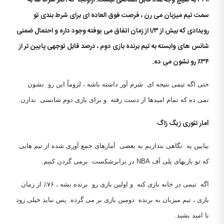
۳۴٪ به هیچ وجه عدد قابل اغماضی نیست! ازاونجا که اکثر شرط ها به
سمت تیم میزبان می رن ، فرصت فوق العاده ای برای شرط بندی تو
رویدادی که بیش از ۱/۳ از زمان اتفاق می یوفته وجود داره و احتمال ضمنی
شانس های وابسته به تیم برنده بازی دوم ، درصد قابل توجهی پایین تر از
۳۴٪ رو نشون می ده.
حتی اگه تیمی نتیجه ای شرم آور داشته باشه ، لزوماً این رو نشون
نمی ده که تمام امیدها از دست رفته و برای بازی دوم شانسی ندارن.
آمار تئوری زیگ زاگ
بیایین یه نگاهی بندازیم به بعضی آمارهای جمع آوری شده از تیم هایی
که تو بازیهای پلی آف NBA در برابرشکست برمی گردن کنیم.
اگه تیمی در خانه بازی کنه و اولین بازی رو برنده بشه ، ۷۶٪ از زمان
بازی ، تیم میزبان به برنده دومین بازی بر می گرده. پس نباید خیلی زود
نا امید بشید.