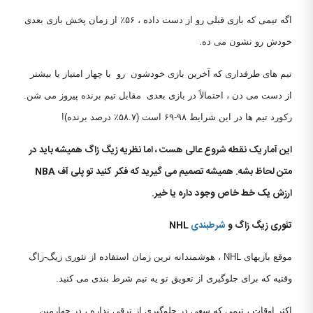
اگه تیمی که بازی قبلی رو از دست داده ، ۵۶٪ از زمان پخش بازی بعدی
خودش رو نشون می ده.
تیم های طرفداری که آخرین بازی خودشون رو با چهار امتیاز یا بیشتر
از دست می دن ، احتمالاً در بازی بعدی مقابل تیم برنده پیروز می شن.
رکورد تیم ها در این شرایط ۹۸-۶۹ است (۵۸.۷٪ درصد برنده)!
این آمار یک نقطه شروع عالی هست ، اما نظریه زیگ زاگ همیشه باید در
متن لحاظ بشه. همیشه تصمیم می گیرید که فکر کنید تو پلی آف
NBA
ارزش یک خط خاص وجود داره یا خیر.
تئوری زیگ زاگ و
شرطبندی
NHL
موقع بازیهای NHL ، هوشمندانه ترین زمان استفاده از تئوری زیگ-زاگ
وقتیه که برای جلوگیری از تعویق تو یه تیم شرط بندی می کنید.
اکثر اوقات ، تیمی که سعی در جلوگیری از ترقی نداره ، در چهارمین