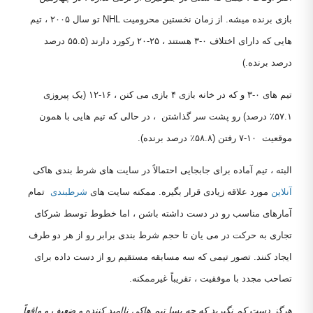
بازی برنده میشه. از زمان نخستین محرومیت NHL تو سال ۲۰۰۵ ، تیم
هایی که دارای اختلاف ۰-۳ هستند ، ۲۵-۲۰ رکورد دارند (۵۵.۵ درصد
درصد برنده.)
تیم های ۰-۳ و که در خانه بازی ۴ بازی می کنن ، ۱۶-۱۲ (یک پیروزی
۵۷.۱٪ درصد) رو پشت سر گذاشتن ، در حالی که تیم هایی با همون
موقعیت ۱۰-۷ رفتن (۵۸.۸٪ درصد برنده).
البته ، تیم آماده برای جابجایی احتمالاً در سایت های شرط بندی هاکی
آنلاین
مورد علاقه زیادی قرار بگیره. ممکنه سایت های
شرطبندی
تمام
آمارهای مناسب رو در دست داشته باشن ، اما خطوط توسط شرکای
تجاری به حرکت در می یان تا حجم شرط بندی برابر رو از هر دو طرف
ایجاد کنند. تصور تیمی که سه مسابقه مستقیم رو از دست داده برای
تصاحب مجدد با موفقیت ، تقریباً غیرممکنه.
هرگز دست کم نگیرید که چه بسا تیم هاکی ناامید کننده و ضعیف و واقعاً