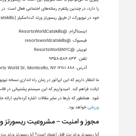
را دارد، در چندین پلتفرم رسانه‌های اجتماعی فعال است. در
خود در نیویورک، از طریق ریسورتز ورلد کت‌اسکیلز (Resorts World Catskills) قابل دسترسیست.
اینستاگرام: @ResortsWorldCatskills
فیسبوک: @resortsworldcatskills
توییتر: @ResortsWorldNYC
تلفن: ۸۳۳-۵۸۶-۹۳۵۸
آدرس: ۸۸۸ Resorts World Dr, Monticello, NY ۱۲۷۰۱
ما انتظار داریم که این اپراتور در زمان راه اندازی نسخه نی
شود. همانطور که بارها در سایر مقالات اشاره کرده‌ایم، ارائه 
ورزشی
خواهد بود.
مجوز و امنیت – مشروعیت ریسورتز ور
آیا ریسورتز ورلد بت قابل اعتماد است؟ آیا ریسورتز ورلد 