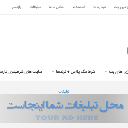
انین بت
درباره ما
استخدام
تماس با ما
تبلیغات
بازنشر
تژی های بت
شرط مگ پلاس + ترندها
سایت های شرطبندی فارس
تبلیغات