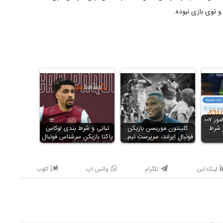
توی بازی نبوده.
شرط بندی جذاب، مامور ۰۰۷
 شرط
کلینتون موریسن بازیکن
تبانی و شرط بندی لوکاس
فوتبال ایرلند، سرپرست تیم…
پاکتا بازیکن سرشناس فوتبال
لینکداین
تلگرام
واتس اپ
کلوب