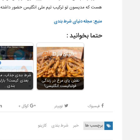
هست که مدیسون تو ترکیب تیم ملی انگلیس حضور داشته و 
منبع: مجله دنیای شرط بندی
حتما بخوانید :
نقش پای مرغ در زندگی
بعدی کیست؟ بازار
فوتبالیست انگلیسی!
بندی…
فیسبوک
توییتر
گوگل +
برچسب ها
خبر
شرط بندی
کازینو