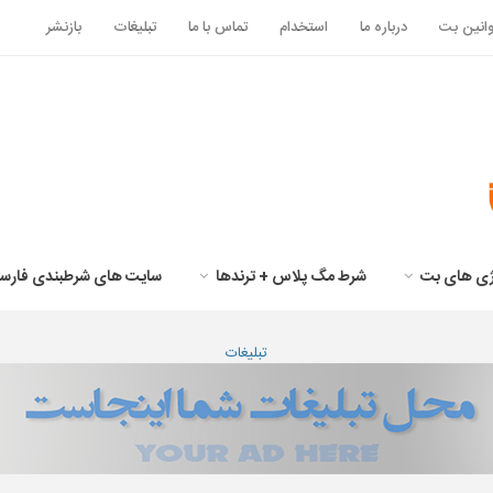
انین بت
درباره ما
استخدام
تماس با ما
تبلیغات
بازنشر
تژی های بت
شرط مگ پلاس + ترندها
سایت های شرطبندی فارس
تبلیغات