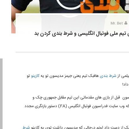
Mr. Bet
تیم ملی فوتبال انگلیسی و شرط بندی کردن بد
یلمی از
شرط بندی
هافبک تیم یعنی جیمز مدیسون تو یه
کازینو
تو
اد!
دیسون قبل از بازی های مقدماتی این تیم مقابل جمهوری چک و
بلغارستان به بهانه بیماری از تیم انگلیس موقتا جدا شده بود که وب سایت فدراسیون فوتبال انگلیس (FA) دستور بازنگری مجدد
 از دست داد اونم درحالی که مدیسون داشت توی یه کازینو
شرط