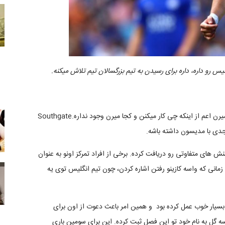
هیچ قانونی در مورد اینکه بازیکنان پس از اینکه به تیم ملی میرن اعم از اینکه چی کار میکنن و کجا میرن وجود نداره.Southgate
دی با مدیسون داشته باشه.
که مدیسون، واکنش های متفاوتی رو دریافت کرده. برخی از افراد تمرکز اونو به عنوان
انی که واسه کازینو رفتن اشاره کردن، چون تیم انگلیس توی یه
ر باشگاهی بسیار خوب عمل کرده بود و همین امر باعث دعوت از اون برای
سه گل به نام خود تو این فصل ثبت کرده. این برای سومین باری