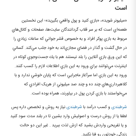
است
«ميليونر شويد»، «‌بازي كنيد و پول واقعي بگيريد»‌؛ ‌اين نخستين
طعمه‌اي است كه بر سر قلاب ‌گردانندگان سايت‌ها، ‌صفحات و كانال‌هاي
مربوط به بازي پوكر افراد و به خصوص قشر جواني كه ساعات زيادي را
در حال گشت و گذار در فضاي مجازي‌اند به خود جلب مي‌كند. كساني
كه اين ورق بازي آنلاين را بلد نيستند هم با يك جست‌وجوي كوتاه در
اينترنت مي‌توانند براي ورود به اين بازي اطلاعات لازم را كسب كنند.
ورود به اين بازي اما سرآغاز ماجرايي است كه پايان خوشي ندارد و با
كلاهبرداري‌هاي چند ده و چند صد ميليوني از هریک افرادي كه
مي‌خواستند با بازي كردن پول در بياورند، همراه بوده است.
شرطبندی
و کسب درآمد با
شرطبندی
نیاز به روش و تخصص داره پس
لطفا یا از روش درست و اصولیش وارد بشین تا در بلند مدت سود کنید
و یا تفریحی واردش بشید که ازش لذت ببرید . غیر این دو حالت
زندگی خودتون رو فنا نکنید.