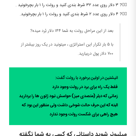
۳️⃣? ۳ دلار روی عدد ۳۲ شرط بندی کنید و رولت را ۱ بار بچرخونید .
۴️⃣? ۴ دلار روی عدد ۲ شرط بندی کنید و رولت را ۱ بار بچرخونید.
بعد از این مراحل رولت به شما ۱۴۴ دلار بُرد میده?
با ۵ بار تکرار این استراتژی ، میتونید در یک روز بیشتر از
۷۰۰ دلار پول دربیارید.
انیشتین در اولین برخورد با رولت گفت:
فقط یک راه برای برد در رولت وجود دارد
زمانی که دیلر (متصدی میز) حواسش نبود ژتون ها را بردارید
البته که این حرف حالت شوخی داشت ولی منظور این بود که
هیچ راهی برای شکست رولت وجود ندارد
ميليونر شويد داستانی که کسی به شما نگفته