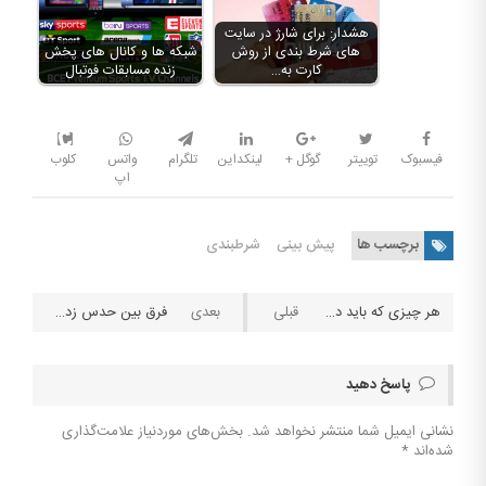
هشدار: برای شارژ در سایت
های شرط بندی از روش
شبکه ها و کانال های پخش
کارت به…
زنده مسابقات فوتبال
فیسبوک
توییتر
گوگل +
لینکداین
تلگرام
واتس
کلوب
اپ
برچسب ها
پیش بینی
شرطبندی
هر چیزی که باید درباره شرط بندی در کره جنوبی بدونید
فرق بین حدس زدن و پیش بینی چیه؟
پاسخ دهید
نشانی ایمیل شما منتشر نخواهد شد.
بخش‌های موردنیاز علامت‌گذاری
شده‌اند
*