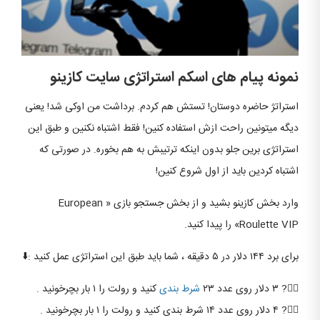
نمونه پیام های اسکم استراتژی سایت کازینو
استراتژ حاضره دوستان! تستش هم كردم. برداشت من اوکی شد! یعنی
دیگه میتونین راحت ازش استفاده کنین! فقط اشتباه نکنین و طبق اين
استراتژى برين جلو بدون اينكه ترتيبش به هم بخوره. در صورتى که
اشتباه کردین بايد از اول شروع كنين!
وارد بخش کازینو بشید و از بخش جستجو بازی « European
Roulette VIP» را پیدا کنید.
برای برد ۱۴۴ دلار در ۵ دقیقه ، شما باید طبق این استراتژی عمل کنید :⬇️
۱️⃣? ۳ دلار روی عدد ۲۳
شرط بندی
کنید و رولت را ۱ بار بچرخونید .
۲️⃣? ۴ دلار روی عدد ۱۴ شرط بندی کنید و رولت را ۱ بار بچرخونید .