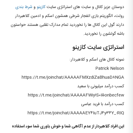
دوستان عزیز کانال و سایت های استراتژی سایت
کازینو
و
شرط بندی
رولت، الگوریتم بازی انفجار شرطی همشون اسکم و ادمین کلاهبردار
دارند گول این کانال ها را نخوردید تمام مدارک تقلبی هستند حواستون
باشه گولشون را نخوردید.
استراتژی سایت کازینو
نمونه کانال های اسکم و کلاهبردار:
Patrick Nelson
https://t.me/joinchat/AAAAAFMXzdiZaBhuaD۸NGA
کسب درآمد میلیونی با سعید
https://t.me/joinchat/AAAAAFWiy۱S۰I۵onbecfew
کسب درآمد با فرید عباسی
https://t.me/joinchat/AAAAAEY۴IuTJ۴y۳۴Y_-RIQ
این افراد کلاهبردار از عدم آگاهی شما و خوش باوری شما سوء استفاده