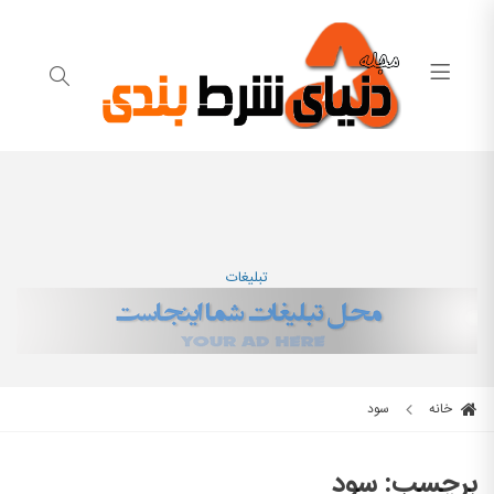
تبلیغات
خانه
سود
برچسب:
سود