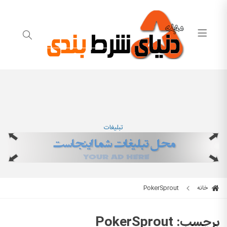
تبلیغات
خانه
PokerSprout
برچسب:
PokerSprout