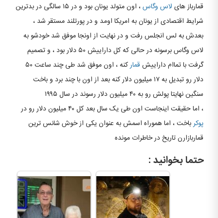
قمارباز های
لاس وگاس
، اون متولد یونان بود و در ۱۵ سالگی در بدترین
شرایط اقتصادی از یونان به امریکا اومد و در پورتلند مستقر شد ،
بعدش به لس انجلس رفت و در نهایت از اونجا موفق شد خودشو به
لاس وگاس برسونه در حالی که کل داراییش ۵۰ دلار بود ، و تصمیم
گرفت با تماام داراییش
قمار
کنه ، اون موفق شد طی چند ساعت ۵۰
دلار رو تبدیل به ۱۷ میلیون دلار کنه بعد از اون با چند برد و باخت
سنگین نهایتا پولش رو به ۴۰ میلیون دلار رسوند در سال ۱۹۹۵
، اما حقیقت اینجاست اون طی یک سال بعد کل ۴۰ میلیون دلار رو در
پوکر
باخت ، اما هموراه اسمش به عنوان یکی از خوش شانس ترین
قماربازارن تاریخ در خاطرات مونده
حتما بخوانید :