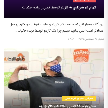
اتهام کلاهبرداری به کازینو توسط قمارباز برنده جکپات
این گفته بسیار نقل شده است که: کازینو و سایت شرط بندی خارجی قابل
اعتمادتر است! پس بیایید ببینیم چرا یک کازینو توسط برنده جکپات…
شنبه, ۲۰ سپتامبر ۲۰۲۵
۰
خبرهای دنیای شرط بندی
شش بار برنده لاتاری؛ ۲۵۰ هزار دلار جایزه