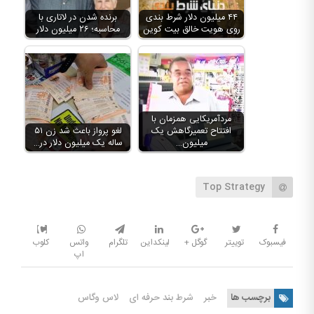
۴۴ میلیون دلار شرط بندی
برنده شدن در لاتاری با
روی هویت خالق بیت کوین
محاسبه؛ ۲۶ میلیون دلار
مردآمریکایی همزمان با
افتتاح تعمیرگاهش یک
لغو پرواز باعث شد زن ۵۱
میلیون…
ساله یک میلیون دلار در…
Top Strategy
فیسبوک
توییتر
گوگل +
لینکداین
تلگرام
واتس
کلوب
اپ
برچسب ها
خبر
شرط بند حرفه ای
لاس وگاس