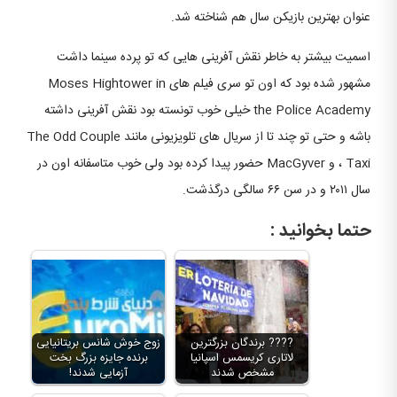
عنوان بهترین بازیکن سال هم شناخته شد.
اسمیت بیشتر به خاطر نقش آفرینی هایی که تو پرده سینما داشت
مشهور شده بود که اون تو سری فیلم های Moses Hightower in
the Police Academy خیلی خوب تونسته بود نقش آفرینی داشته
باشه و حتی تو چند تا از سریال های تلویزیونی مانند The Odd Couple
، Taxi و MacGyver حضور پیدا کرده بود ولی خوب متاسفانه اون در
سال ۲۰۱۱ و در سن ۶۶ سالگی درگذشت.
حتما بخوانید :
???? برندگان بزرگترین
زوج خوش شانس بریتانیایی
لاتاری کریسمس اسپانیا
برنده جایزه بزرگ بخت
مشخص شدند
آزمایی شدند!