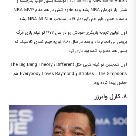
Milwaukee Bucks و LA Lakers تونسته بسیار خوب بدرخشه و
شش بار قهرمان NBA بشه و به علاوه شش بار هم مقام NBA MVP
برسه و همین طور هم رکورددار ۱۹ بار منتخب NBA All-Star بشه.
اون اولین تجربه بازیگری خودش رو در سال ۱۹۷۲ تو فیلم بازی مرگ
بروس لی انجام داد و بعد در سال ۱۹۸۰ تو یه فیلم کمدی کلاسیک که
بسیار هم محبوب شده بود بازی کرد.
اون همچنین تو فیلم هایی مثل The Big Bang Theory ، Different
Strokes ، The Simpsons و Everybody Loves Raymond هم
حضور پیدا کرده بود.
۸. کارل واترزر