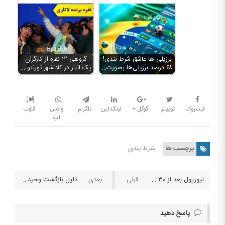
برزیلی ها عاشق شرط بندی!
گروهی ۱۲ نفره از کارگران
۶۸ درصد برزیلی‌ها بصورت…
یک انبار در کلانشهر تورنتو،…
فیسبوک
توییتر
گوگل +
لینکداین
تلگرام
واتس
کلوب
اپ
برچسب ها
شرط بندی
لیورپول بعد از ۳۰ سال قهرمان لیگ برتر انگلیس شد
دلیل بازگشت وحید خزایی به ایران چیست؟
پاسخ دهید