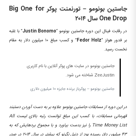
جاستین بونومو – تورنمنت پوکر Big One for
One Drop سال ۲۰۱۴
در رقابت فینال این دوره جاستین بونومو “
Justin Bonomo
” با غلبه
بر فدور هولز “
Fedor Holz
” و کسب مبلغ ۱۰ میلیون دلار به مقام
نخست رسید.
جاستین بونومو در سایت های پوکر آنلاین با نام کاربری
ZeeJustin شناخته می شود.
جاستین بونومو – پوکرباز برنده جایزه ۱۰ میلیون دلاری
در این دوره از مسابقات جاستین بونومو علاوه بر به دست آوردن دستبند
قهرمانی مسابقات، با کسب این مبلغ توانست رتبه بالای لیست All
Time Money List را نیز بدست بیاورد و با مجموع بردهایش که به
۴۳ میلیون دلار رسیده بود از دنیل نگرنو که پیشتر در سال ۲۰۱۴ در صدر