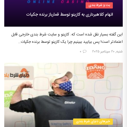
بت و شرط بندی
اتهام کلاهبرداری به کازینو توسط قمارباز برنده جکپات
این گفته بسیار نقل شده است که: کازینو و سایت شرط بندی خارجی قابل
اعتمادتر است! پس بیایید ببینیم چرا یک کازینو توسط برنده جکپات…
شنبه, ۲۰ سپتامبر ۲۰۲۵
۰
خبرهای دنیای شرط بندی