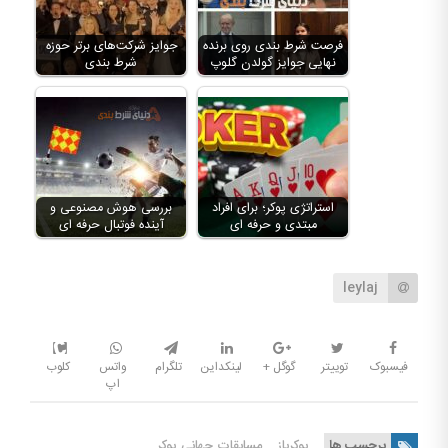
فرصت شرط بندی روی برنده
جوایز شرکت‌های برتر حوزه
نهایی جوایز گولدن گلوپ
شرط بندی
استراتژی پوکر؛ برای افراد
بررسی هوش مصنوعی و
مبتدی و حرفه ای
آینده فوتبال حرفه ای
leylaj
فیسبوک
توییتر
گوگل +
لینکداین
تلگرام
واتس
کلوب
اپ
برچسب ها
پوکرباز
مسابقات جهانی پوکر