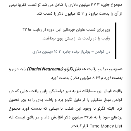
مجموع جایزه ۳۷.۳ میلیون دلاری را شامل می شد توانست تقریبا نیمی
از آن را بدست بیارود و ۱۵.۳ میلیون دلار را کسب کند.
وی برای کسب عنوان قهرمانی این دوره از رقابت ها ۴۲
رقیب را در رقابت ها از پیش روی برداشت.
دن کولمن – پوکرباز برنده جایزه ۱۵.۳ میلیون دلاری
همچنین در این رقابت ها
دنیل نگرانو (Daniel Negreanu)
رتبه دوم را
بدست آورد و ۸.۲۹ میلیون دلار را بدست آورد.
رقابت فینال این مسابقات نیز به طرز دراماتیکی پایان یافت، جایی که دن
کولمن مبلغ سنگینی را از دنیل نگرنو برد و باخت بدی را به وی تحمیل
کرد. البته نگرنو با وجود این شکت با مبلغی که بدست آورد مجموع
بردهای خود را به ۳۶.۵ میلیون دلار افزایش داد و در بالای لیست All
Time Money List قرار گرفت.