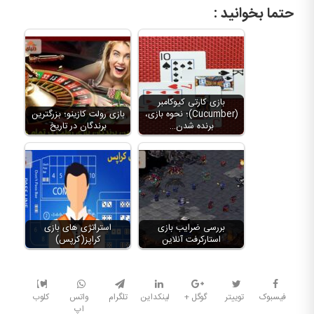
حتما بخوانید :
بازی کارتی کیوکامبر
(Cucumber)؛ نحوه بازی،
بازی رولت کازینو؛ بزرگترین
برنده شدن…
برندگان در تاریخ
بررسی ضرایب بازی
استراتژی های بازی
استارکرفت آنلاین
کراپز(کرپس)
فیسبوک
توییتر
گوگل +
لینکداین
تلگرام
واتس
کلوب
اپ