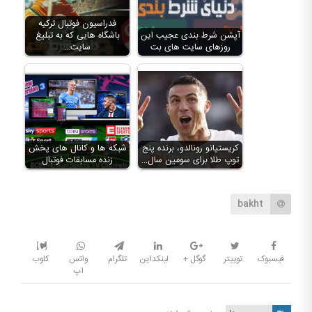
فدراسیون فوتبال ترکیه
آپشن شرط بندی عجیب این
باشگاه هایی که به تبلیغ
روزهای سایت های بت
سایت…
کریستیانو رونالدو، برنده پنج
شبکه ها و کانال های پخش
توپ طلا برای سومین سال…
زنده مسابقات فوتبال
bakht
فیسبوک
توییتر
گوگل +
لینکداین
تلگرام
واتس
کلوب
اپ